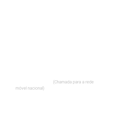
Contato
Fale connosco para suas dúvidas imobiliárias
EMAIL
geral@predial.pt
(Chamada para a rede 
+351    910 909 060 
móvel nacional)
TELEFONE