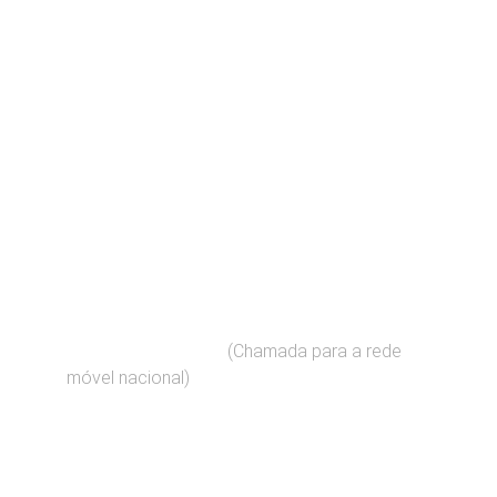
Contato
Fale connosco para suas dúvidas imobiliárias
EMAIL
geral@predial.pt
(Chamada para a rede 
+351    910 909 060 
móvel nacional)
TELEFONE